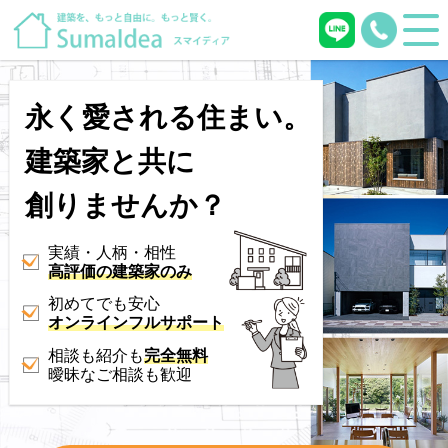
永く愛される住まい。
建築家と共に
創りませんか？
実績・人柄・相性
高評価の建築家のみ
初めてでも安心
オンラインフルサポート
相談も紹介も
完全無料
曖昧なご相談も歓迎