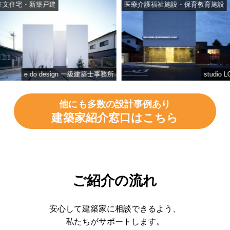
宅・新築戸建
医療介護福祉施設・保育教育施設
e do design 一級建築士事務所
studio LOOP
他にも多数の設計事例あり
建築家紹介窓口はこちら
ご紹介の流れ
安心して建築家に相談できるよう、
私たちがサポートします。