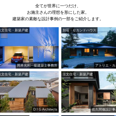
全てが世界に一つだけ、
お施主さんの理想を形にした家。
建築家の素敵な設計事例の一部をご紹介します。
宅・新築戸建
別荘・セカンドハウス
岡本光利一級建築士事務所
アトリエ・カムイ
宅・新築戸建
注文住宅・新築戸建
D.I.G Architects
佐久間徹設計事務所