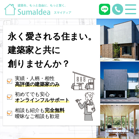
永く愛される住まい。
建築家と共に
創りませんか？
実績・人柄・相性
高評価の建築家のみ
初めてでも安心
オンラインフルサポート
相談も紹介も
完全無料
曖昧なご相談も歓迎