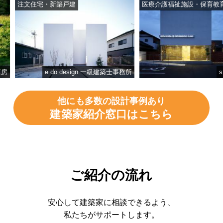
注文住宅・新築戸建
医療介護福祉施設・保育教育施
e do design 一級建築士事務所
studi
他にも多数の設計事例あり
建築家紹介窓口はこちら
ご紹介の流れ
安心して建築家に相談できるよう、
私たちがサポートします。