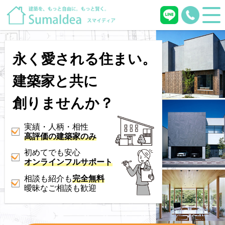
永く愛される住まい。
建築家と共に
創りませんか？
実績・人柄・相性
高評価の建築家のみ
初めてでも安心
オンラインフルサポート
相談も紹介も
完全無料
曖昧なご相談も歓迎