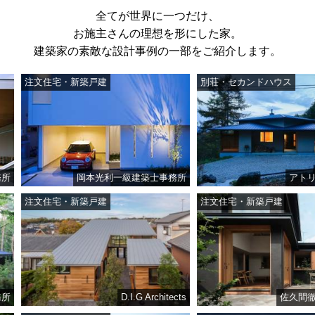
全てが世界に一つだけ、
お施主さんの理想を形にした家。
建築家の素敵な設計事例の一部をご紹介します。
注文住宅・新築戸建
別荘・セカンドハウス
岡本光利一級建築士事務所
アトリエ・
注文住宅・新築戸建
注文住宅・新築戸建
D.I.G Architects
佐久間徹設計