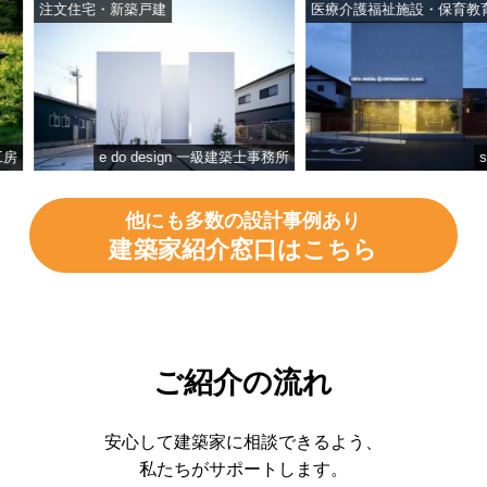
注文住宅・新築戸建
医療介護福祉施設・保育教育施
e do design 一級建築士事務所
studi
他にも多数の設計事例あり
建築家紹介窓口はこちら
ご紹介の流れ
安心して建築家に相談できるよう、
私たちがサポートします。