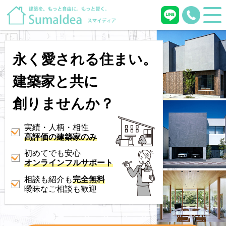
永く愛される住まい。
建築家と共に
創りませんか？
実績・人柄・相性
高評価の建築家のみ
初めてでも安心
オンラインフルサポート
相談も紹介も
完全無料
曖昧なご相談も歓迎