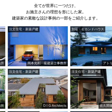
全てが世界に一つだけ、
お施主さんの理想を形にした家。
建築家の素敵な設計事例の一部をご紹介します。
注文住宅・新築戸建
別荘・セカンドハウス
岡本光利一級建築士事務所
アトリエ・
注文住宅・新築戸建
注文住宅・新築戸建
D.I.G Architects
佐久間徹設計