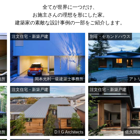
全てが世界に一つだけ、
お施主さんの理想を形にした家。
建築家の素敵な設計事例の一部をご紹介します。
注文住宅・新築戸建
別荘・セカンドハウス
岡本光利一級建築士事務所
アトリエ・
注文住宅・新築戸建
注文住宅・新築戸建
D.I.G Architects
佐久間徹設計