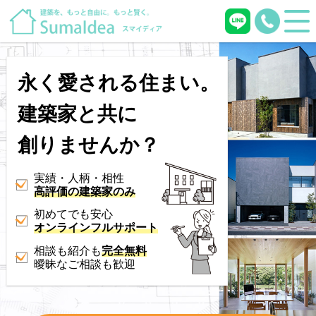
永く愛される住まい。
建築家と共に
創りませんか？
実績・人柄・相性
高評価の建築家のみ
初めてでも安心
オンラインフルサポート
相談も紹介も
完全無料
曖昧なご相談も歓迎