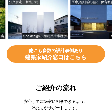
注文住宅・新築戸建
医療介護福祉施設・保育教育施
e do design 一級建築士事務所
studi
他にも多数の設計事例あり
建築家紹介窓口はこちら
ご紹介の流れ
安心して建築家に相談できるよう、
私たちがサポートします。