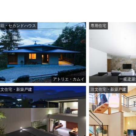
ス
専用住宅
アトリエ・カムイ
一級建築士事務所シンクス
注文住宅・新築戸建