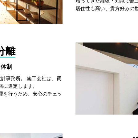
培ってきた経験・知識で施
居住性も高い、貴方好みの
分離
ク体制
の設計事務所。 施工会社は、費
緒に選定します。
理を行うため、安心のチェッ