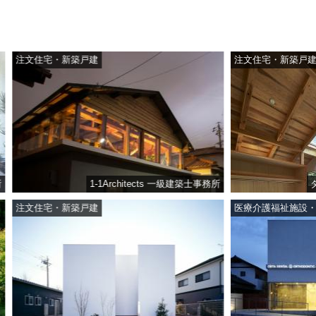
戸建
注文住宅・新築戸建
1-1Architects 一級建築士事務所
タイラヤスヒロ建築
戸建
医療介護福祉施設・保育教育施設