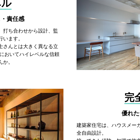
ベル
ス・責任感
、打ち合わせから設計、監
行います。
士さんとは大きく異なる立
てにおいてハイレベルな信頼
んか。
完
優れた
建築家住宅は、ハウスメー
全自由設計。