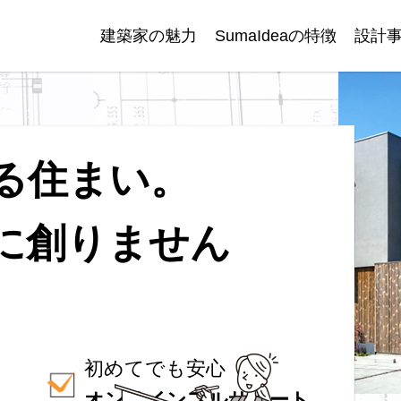
建築家の魅力
SumaIdeaの特徴
設計
る住まい。
に
創りません
初めてでも安心
オンラインフルサポート