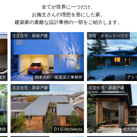
全てが世界に一つだけ、
お施主さんの理想を形にした家。
建築家の素敵な設計事例の一部をご紹介します。
注文住宅・新築戸建
別荘・セカンドハウス
岡本光利一級建築士事務所
アトリエ・
注文住宅・新築戸建
注文住宅・新築戸建
D.I.G Architects
佐久間徹設計