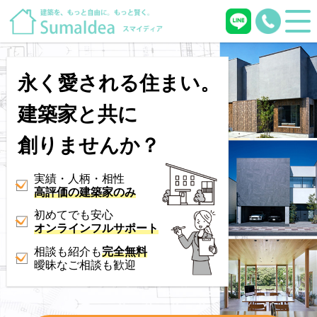
永く愛される住まい。
建築家と共に
創りませんか？
実績・人柄・相性
高評価の建築家のみ
初めてでも安心
オンラインフルサポート
相談も紹介も
完全無料
曖昧なご相談も歓迎