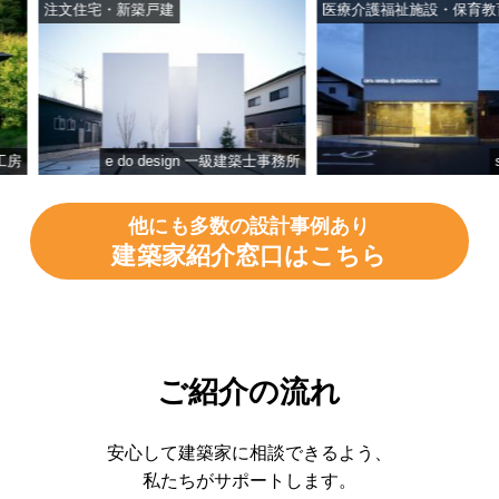
注文住宅・新築戸建
医療介護福祉施設・保育教育施
e do design 一級建築士事務所
studi
他にも多数の設計事例あり
建築家紹介窓口はこちら
ご紹介の流れ
安心して建築家に相談できるよう、
私たちがサポートします。