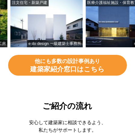
注文住宅・新築戸建
医療介護福祉施設・保育教育施
e do design 一級建築士事務所
studi
他にも多数の設計事例あり
建築家紹介窓口はこちら
ご紹介の流れ
安心して建築家に相談できるよう、
私たちがサポートします。