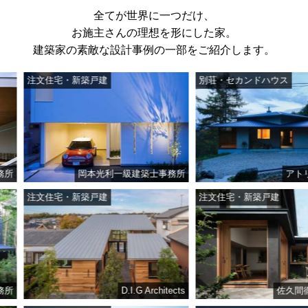
全てが世界に一つだけ、
お施主さんの理想を形にした家。
建築家の素敵な設計事例の一部をご紹介します。
注文住宅・新築戸建
別荘・セカンドハウス
岡本光利一級建築士事務所
アトリエ・
注文住宅・新築戸建
注文住宅・新築戸建
D.I.G Architects
佐久間徹設計