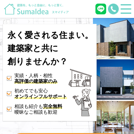
永く愛される住まい。
建築家と共に
創りませんか？
実績・人柄・相性
高評価の建築家のみ
初めてでも安心
オンラインフルサポート
相談も紹介も
完全無料
曖昧なご相談も歓迎