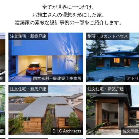
全てが世界に一つだけ、
お施主さんの理想を形にした家。
建築家の素敵な設計事例の一部をご紹介します。
注文住宅・新築戸建
別荘・セカンドハウス
岡本光利一級建築士事務所
アトリエ・
注文住宅・新築戸建
注文住宅・新築戸建
D.I.G Architects
佐久間徹設計