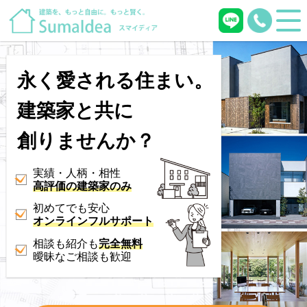
永く愛される住まい。
建築家と共に
創りませんか？
実績・人柄・相性
高評価の建築家のみ
初めてでも安心
オンラインフルサポート
相談も紹介も
完全無料
曖昧なご相談も歓迎