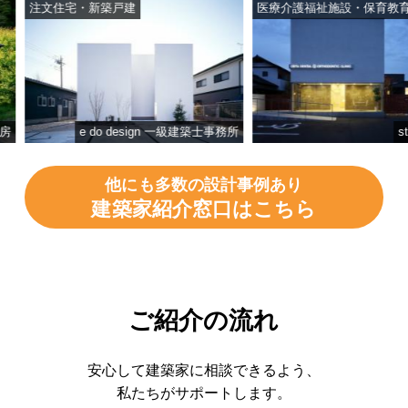
注文住宅・新築戸建
医療介護福祉施設・保育教育施設
e do design 一級建築士事務所
studio
他にも多数の設計事例あり
建築家紹介窓口はこちら
ご紹介の流れ
安心して建築家に相談できるよう、
私たちがサポートします。