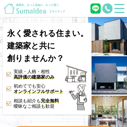
永く愛される住まい。
建築家と共に
創りませんか？
実績・人柄・相性
高評価の建築家のみ
初めてでも安心
オンラインフルサポート
相談も紹介も
完全無料
曖昧なご相談も歓迎