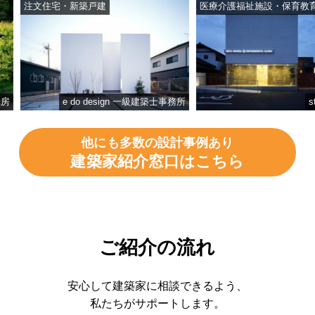
注文住宅・新築戸建
医療介護福祉施設・保育教育施設
e do design 一級建築士事務所
studio
他にも多数の設計事例あり
建築家紹介窓口はこちら
ご紹介の流れ
安心して建築家に相談できるよう、
私たちがサポートします。