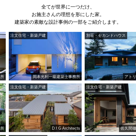
全てが世界に一つだけ、
お施主さんの理想を形にした家。
建築家の素敵な設計事例の一部をご紹介します。
注文住宅・新築戸建
別荘・セカンドハウス
岡本光利一級建築士事務所
アトリエ・
注文住宅・新築戸建
注文住宅・新築戸建
D.I.G Architects
佐久間徹設計