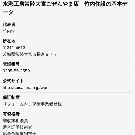
水彩工房常陸大宮ごぜんやま店 竹内住設の基本デ
ータ
代表者
竹内学
所在地
〒311-4613
茨城県常陸大宮市長倉８７７
電話番号
0295-55-2559
公式サイト
http://suisai.main.jp/wp/
保証制度
リフォームかし保険事業者登録
有資格者
増改築相談員
適合証明技術者
応急危険度判定士