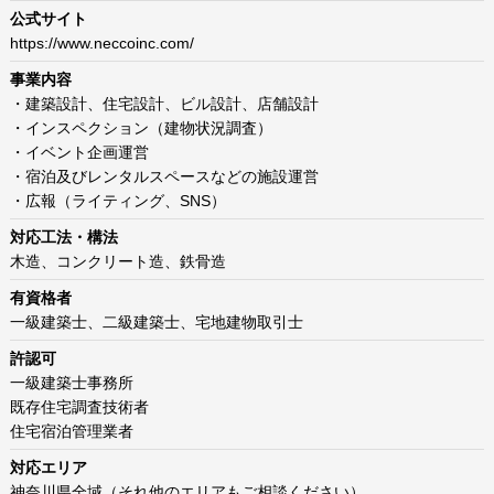
公式サイト
https://www.neccoinc.com/
事業内容
・建築設計、住宅設計、ビル設計、店舗設計
・インスペクション（建物状況調査）
・イベント企画運営
・宿泊及びレンタルスペースなどの施設運営
・広報（ライティング、SNS）
対応工法・構法
木造、コンクリート造、鉄骨造
有資格者
一級建築士、二級建築士、宅地建物取引士
許認可
一級​建築士事務所
​既存住宅調査技術者
住宅宿泊管理業者
対応エリア
神奈川県全域（それ他のエリアもご相談ください）