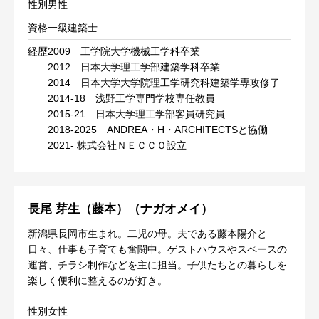
性別
男性
資格
一級建築士
経歴
2009 工学院大学機械工学科卒業
​2012 日本大学理工学部建築学科卒業
2014 日本大学大学院理工学研究科建築学専攻修了
2014-18 浅野工学専門学校専任教員
2015-21 日本大学理工学部客員研究員
2018-2025 ANDREA・H・ARCHITECTSと協働
2021- 株式会社ＮＥＣＣＯ設立
​長尾 芽生（藤本）（ナガオメイ）
新潟県長岡市生まれ。二児の母。夫である藤本陽介と
日々、仕事も子育ても奮闘中。ゲストハウスやスペースの
運営、チラシ制作などを主に担当。子供たちとの暮らしを
楽しく便利に整えるのが好き。
性別
女性