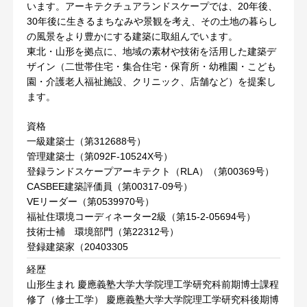
います。アーキテクチュアランドスケープでは、20年後、
30年後に生きるまちなみや景観を考え、その土地の暮らし
の風景をより豊かにする建築に取組んでいます。
東北・山形を拠点に、地域の素材や技術を活用した建築デ
ザイン（二世帯住宅・集合住宅・保育所・幼稚園・こども
園・介護老人福祉施設、クリニック、店舗など）を提案し
ます。
資格
一級建築士（第312688号）
管理建築士（第092F-10524X号）
登録ランドスケープアーキテクト（RLA）（第00369号）
CASBEE建築評価員（第00317-09号）
VEリーダー（第0539970号）
福祉住環境コーディネーター2級（第15-2-05694号）
技術士補 環境部門（第22312号）
登録建築家（20403305
経歴
山形生まれ 慶應義塾大学大学院理工学研究科前期博士課程
修了（修士工学） 慶應義塾大学大学院理工学研究科後期博