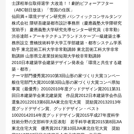
士課程単位取得退学 大改造！！劇的ビフォーアフター
（ABC朝日放送）「雪国の住医」
仙田満＋環境デザイン研究所 パシフィックコンサルタンツ
株式会社 隈研吾建築都市設計事務所（慶應義塾大学隈研究
室助手） 慶應義塾大学研究先導センター研究員（非常勤）
渋谷達郎＋アーキテクチュアランドスケープ一級建築士事
務所設立 豊橋技術科学大学工学部建築・都市システム学系
助手 東北芸術工科大学非常勤講師 東北芸術工科大学非常
勤講師 山形県立産業技術短期大学校非常勤講師
2010日本建築学会建築デザイン発表会「環境と共生する建
築・都市」
テーマ部門優秀賞2010第3回山形の家づくり大賞コンペ一
般住宅部門大賞2010第3回山形の家づくり大賞コンペ県知
事賞（最優秀）20102010年度グッドデザイン賞2011第31
回日本建築学会東北建築賞 作品賞2012日本建築学会作品
選集20122013第6回JIA東北住宅大賞 奨励賞20132013年
度グッドデザイン賞、グッドデザイン・ベスト
10020142014年度グッドデザイン賞2015平成27年度科学
技術分野の文部科学大臣表彰 若手科学者賞2015第8回JIA
東北住宅大賞 優秀賞2017第10回JIA東北住宅大賞 奨励