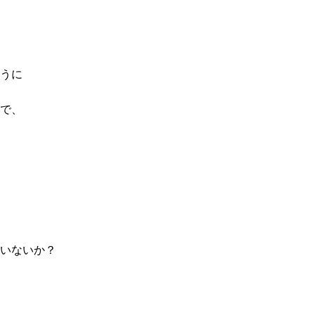
うに
で、
いないか？