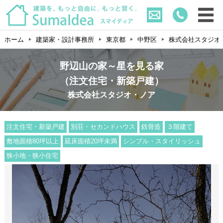
ホーム
建築家・設計事務所
東京都
中野区
株式会社スタジオ
野辺山の家～星を見る家
（注文住宅・新築戸建）
株式会社スタジオ・ノア
注文住宅・新築戸建
別荘・セカンドハウス
鉄骨造
３階建て
敷地面積80坪以上
延床面積20坪未満
シンプル・スタイリッシュ
狭小地・狭小住宅