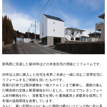
群馬県に完成した築30年ほどの木造住宅の増築とリフォームです。
20年以上前に購入した住宅を長男ご夫婦と一緒に住む二世帯住宅に
リフォームするご依頼を頂いたものです。
母屋の計画では既存建物を一端スケルトンまで解体し、腐敗の進ん
だ構造材の交換と耐震補強を行いました。その上でウレタンフォー
ム吹付断熱を行い、深夜電力を用いた蓄熱暖房と床暖房を採用して
冬場の温熱環境を改善しています。
さらに、寒い玄関ホールにあった階段は暖かいリビング内に作り直