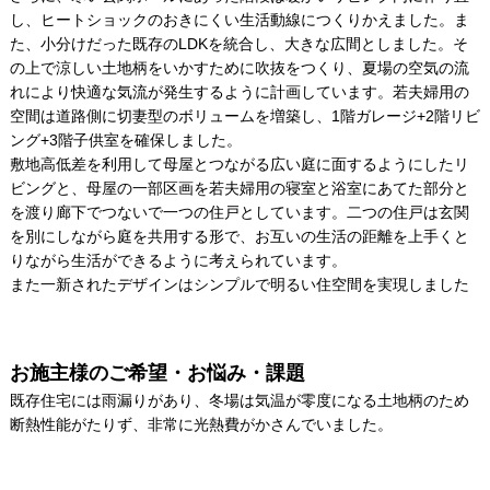
し、ヒートショックのおきにくい生活動線につくりかえました。ま
た、小分けだった既存のLDKを統合し、大きな広間としました。そ
の上で涼しい土地柄をいかすために吹抜をつくり、夏場の空気の流
れにより快適な気流が発生するように計画しています。若夫婦用の
空間は道路側に切妻型のボリュームを増築し、1階ガレージ+2階リビ
ング+3階子供室を確保しました。
敷地高低差を利用して母屋とつながる広い庭に面するようにしたリ
ビングと、母屋の一部区画を若夫婦用の寝室と浴室にあてた部分と
を渡り廊下でつないで一つの住戸としています。二つの住戸は玄関
を別にしながら庭を共用する形で、お互いの生活の距離を上手くと
りながら生活ができるように考えられています。
また一新されたデザインはシンプルで明るい住空間を実現しました
お施主様のご希望・お悩み・課題
既存住宅には雨漏りがあり、冬場は気温が零度になる土地柄のため
断熱性能がたりず、非常に光熱費がかさんでいました。