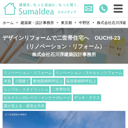
ホーム
建築家・設計事務所
東京都
中野区
株式会社石川淳建
デザインリフォームで二世帯住宅へ OUCHI-23
（リノベーション・リフォーム）
株式会社石川淳建築設計事務所
リノベーション・リフォーム
リノベーション・スケルトンリフォーム
木造
２階建て
敷地面積80坪以上
延床面積80坪以上
シンプル・スタイリッシュ
二世帯住宅
ビルドインガレージ・インナーガレージ
デッキ・テラス
梁が見える・梁見せ天井