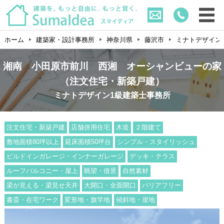
ホーム
建築家・設計事務所
神奈川県
藤沢市
ミナトデザイン
湘南 小田原市前川 西湘 オーシャンビューの家
（注文住宅・新築戸建）
ミナトデザイン1級建築士事務所
注文住宅・新築戸建
店舗併用住宅
木造
２階建て
敷地面積80坪以上
延床面積50坪台
シンプル・スタイリッシュ
ビルドインガレージ・インナーガレージ
デッキ・テラス
ルーフバルコニー・屋上
眺望・借景
自然素材
梁が見える・梁見せ天井
大開口・全面開口
バリアフリー
書斎・在宅ワーク
変形地・旗竿地
傾斜地・崖地