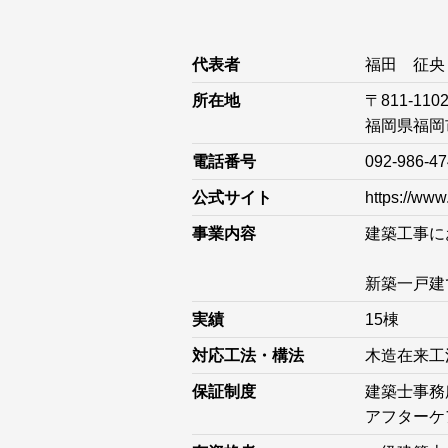
代表者
福田 征央
所在地
〒811-110
福岡県福岡市
電話番号
092-986-4
公式サイト
https://www
事業内容
建築工事に
新築一戸建
実績
15棟
対応工法・構法
木造在来工
保証制度
建築士事務
アフターケ