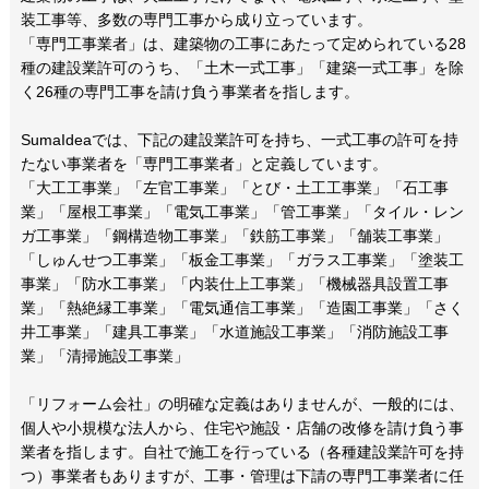
装工事等、多数の専門工事から成り立っています。
「専門工事業者」は、建築物の工事にあたって定められている28
種の建設業許可のうち、「土木一式工事」「建築一式工事」を除
く26種の専門工事を請け負う事業者を指します。
SumaIdeaでは、下記の建設業許可を持ち、一式工事の許可を持
たない事業者を「専門工事業者」と定義しています。
「大工工事業」「左官工事業」「とび・土工工事業」「石工事
業」「屋根工事業」「電気工事業」「管工事業」「タイル・レン
ガ工事業」「鋼構造物工事業」「鉄筋工事業」「舗装工事業」
「しゅんせつ工事業」「板金工事業」「ガラス工事業」「塗装工
事業」「防水工事業」「内装仕上工事業」「機械器具設置工事
業」「熱絶縁工事業」「電気通信工事業」「造園工事業」「さく
井工事業」「建具工事業」「水道施設工事業」「消防施設工事
業」「清掃施設工事業」
「リフォーム会社」の明確な定義はありませんが、一般的には、
個人や小規模な法人から、住宅や施設・店舗の改修を請け負う事
業者を指します。自社で施工を行っている（各種建設業許可を持
つ）事業者もありますが、工事・管理は下請の専門工事業者に任