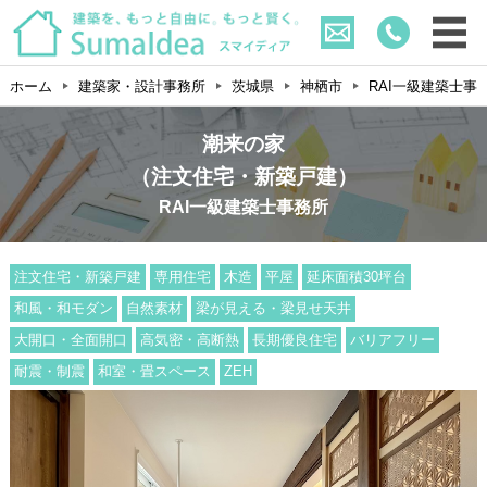
ホーム
建築家・設計事務所
茨城県
神栖市
RAI一級建築士事
潮来の家
（注文住宅・新築戸建）
RAI一級建築士事務所
注文住宅・新築戸建
専用住宅
木造
平屋
延床面積30坪台
和風・和モダン
自然素材
梁が見える・梁見せ天井
大開口・全面開口
高気密・高断熱
長期優良住宅
バリアフリー
耐震・制震
和室・畳スペース
ZEH