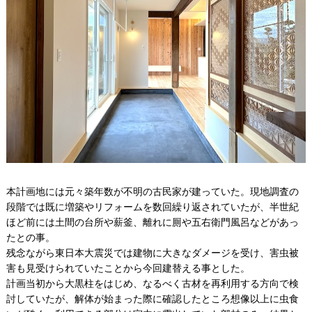
本計画地には元々築年数が不明の古民家が建っていた。現地調査の
段階では既に増築やリフォームを数回繰り返されていたが、半世紀
ほど前には土間の台所や薪釜、離れに厠や五右衛門風呂などがあっ
たとの事。
残念ながら東日本大震災では建物に大きなダメージを受け、害虫被
害も見受けられていたことから今回建替える事とした。
計画当初から大黒柱をはじめ、なるべく古材を再利用する方向で検
討していたが、解体が始まった際に確認したところ想像以上に虫食