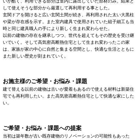
いが酷く、利用できる部分は室内に露出していた部材のみ。結果と
して使えそうな部分から厳選して再利用する事とした。
玄関ドアを開けると広い玄関土間が続き、再利用された太い大黒柱
や梁が存在感を示す。また室内建具で使用されていた組子細工も当
時と同じ建具職人の手により新しく生まれ変わらせた。
以前の建物の存在を継承しつつ、世代を超えてもその歴史を受け継
いでいく。そして高気密高断熱住宅として生まれ変わったこの家
は、家族が家の中心に自然と集まる空間とし、快適な生活とともに
また新しい歴史が刻まれていく。
お施主様のご希望・お悩み・課題
建て替える以前の建物は古いが愛着もあるので使える材料は新築住
宅でも再利用したい。また高気密高断熱住宅として快適な家にした
い。
ご希望・お悩み・課題への提案
当初は築年数が古い既存建物のリノベーションの可能性もあった