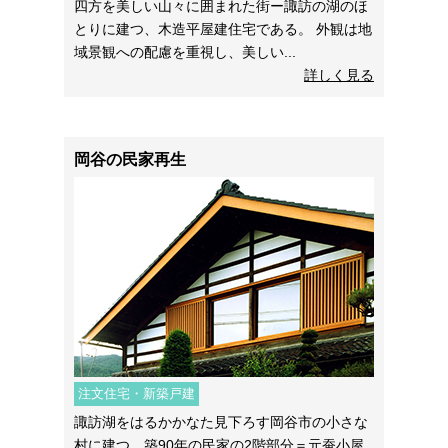
四方を美しい山々に囲まれた街ー諏訪の湖のほ
とりに建つ、木造平屋建住宅である。 外観は地
域景観への配慮を重視し、美しい...
詳しく見る
岡谷の民家再生
注文住宅・新築戸建
諏訪湖をはるかかなた見下ろす岡谷市の小さな
村に建つ、築90年の民家の2階部分＝元蚕小屋