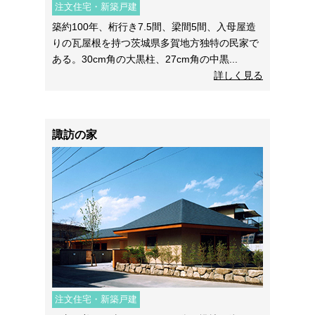
注文住宅・新築戸建
築約100年、桁行き7.5間、梁間5間、入母屋造
りの瓦屋根を持つ茨城県多賀地方独特の民家で
ある。30cm角の大黒柱、27cm角の中黒...
詳しく見る
諏訪の家
注文住宅・新築戸建