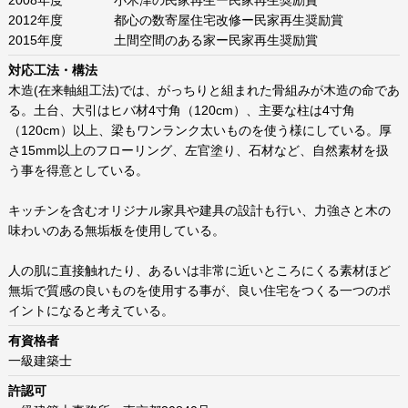
2008年度 小木津の民家再生ー民家再生奨励賞
2012年度 都心の数寄屋住宅改修ー民家再生奨励賞
2015年度 土間空間のある家ー民家再生奨励賞
対応工法・構法
木造(在来軸組工法)では、がっちりと組まれた骨組みが木造の命であ
る。土台、大引はヒバ材4寸角（120cm）、主要な柱は4寸角
（120cm）以上、梁もワンランク太いものを使う様にしている。厚
さ15mm以上のフローリング、左官塗り、石材など、自然素材を扱
う事を得意としている。
キッチンを含むオリジナル家具や建具の設計も行い、力強さと木の
味わいのある無垢板を使用している。
人の肌に直接触れたり、あるいは非常に近いところにくる素材ほど
無垢で質感の良いものを使用する事が、良い住宅をつくる一つのポ
イントになると考えている。
有資格者
一級建築士
許認可