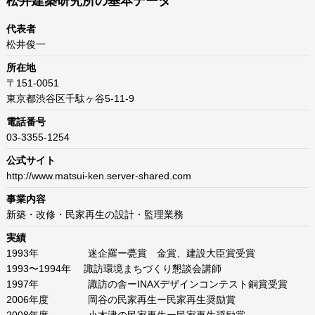
松井建築研究所の基本データ
代表者
松井俊一
所在地
〒151-0051
東京都渋谷区千駄ヶ谷5-11-9
電話番号
03-3355-1254
公式サイト
http://www.matsui-ken.server-shared.com
事業内容
新築・改修・民家再生の設計・監理業務
実績
1993年 迷企羅ー甍賞 金賞、建設大臣賞受賞
1993〜1994年 諏訪環境まちづくり懇談会講師
1997年 諏訪の舎ーINAXデザインコンテスト銅賞受賞
2006年度 岡谷の民家再生ー民家再生奨励賞